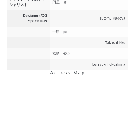
門屋 努
シャリスト
Designers/CG
Tsutomu Kadoya
Specialists
一甲 尚
Takashi Ikko
福島 俊之
Toshiyuki Fukushima
Access Map